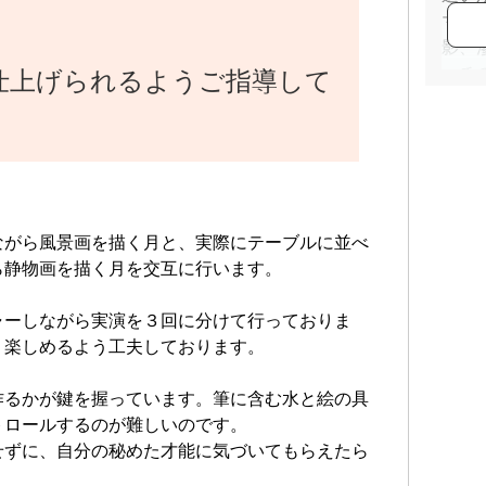
マ大
影、
ッチ
仕上げられるようご指導して
202
に1
当校
ーク
うり
ーク
ながら風景画を描く月と、実際にテーブルに並べ
らい
ら静物画を描く月を交互に行います。
プリm
レン
ャーしながら実演を３回に分けて行っておりま
メン
、楽しめるよう工夫しております。
イン
作るかが鍵を握っています。筆に含む水と絵の具
https
トロールするのが難しいのです。
せずに、自分の秘めた才能に気づいてもらえたら