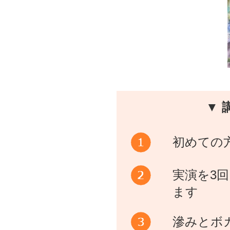
▼ 
初めての
実演を3
ます
滲みとボ