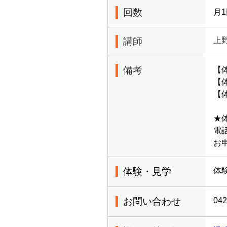
回数
月
講師
上
備考
【
【体
【体
★
電話
お
体験・見学
体
お問い合わせ
042