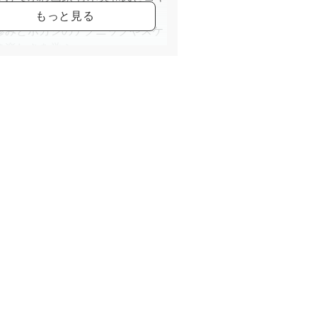
輔氏を師事し、光と
滲みとボカシのテクニックやスケ
の楽しさを学ぶ。
0年7月初めての個展。 以降約1年
回の個展開催。
の他に、毎日文化センター東京/ヨ
カルチャー府中/よみ
カルチャー恵比寿/セブンカルチャ
ラブ溝の口/コープみ
カルチャー新中野/おうち習い事ア
iroom水彩画講師
タル販売会社Casieアーティスト
バー
スタグラム：
://www.instagram.com/yukari_12no/