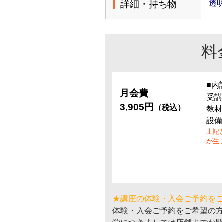
詳細・持ち物
透
料
■内
月会費
受講
3,905円
（税込）
教材
設備
上記
が生
★講座の体験・入会ご予約を
体験・入会ご予約をご希望の