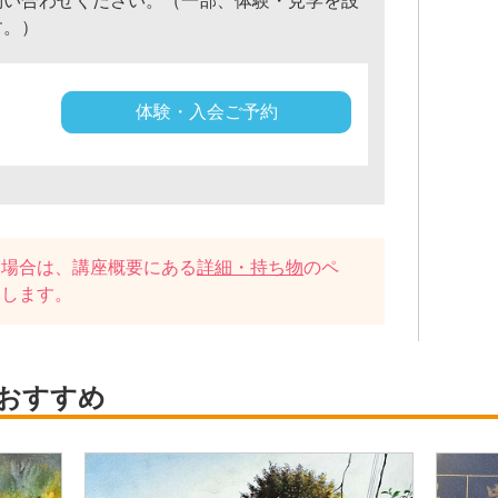
問い合わせください。（一部、体験・見学を設
す。）
体験・入会ご予約
い場合は、講座概要にある
詳細・持ち物
のペ
たします。