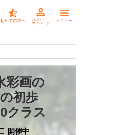
カルチャー
初めての方へ
メニュー
マイページ
水彩画の

の初歩

30クラス
日
開催中