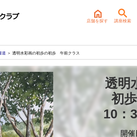
店舗を探す
講座検索
書道
＞ 透明水彩画の初歩の初歩 午前クラス
透明
初歩
10：
開催