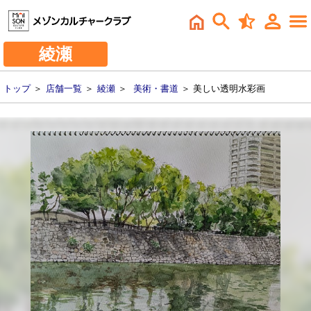
綾瀬
トップ
＞
店舗一覧
＞
綾瀬
＞
美術・書道
＞ 美しい透明水彩画