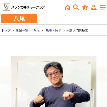
八尾
トップ
＞
店舗一覧
＞
八尾
＞
教養・語学
＞ 手話入門講座①