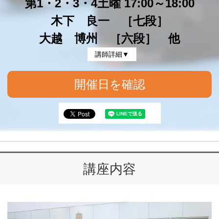
第1・2・3・4土曜 17:00～18:00
木下 良一 ［七段］
大越 博州 ［六段］ 他
講師詳細▼
開催日を確認
講座内容