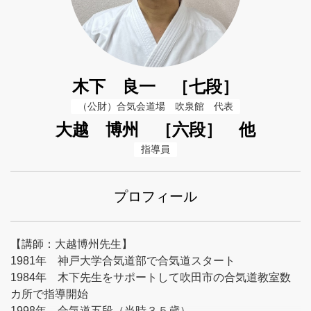
木下 良一 ［七段］
（公財）合気会道場　吹泉館　代表
大越 博州 ［六段］ 他
指導員
プロフィール
【講師：大越博州先生】
1981年 神戸大学合気道部で合気道スタート
1984年 木下先生をサポートして吹田市の合気道教室数
カ所で指導開始
1998年 合気道五段（当時３５歳）