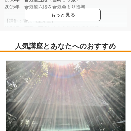
2015年 合気道六段を合気会より授与
【講師：吉永尚生先生】
1996年 京都工芸繊維大学合気道部で合気道スタート
2012年 木下先生をサポートして江坂教室にて指導開始
2024年 合気道五段を合気会より授与
【代表：木下先生】
吹泉館の館長として、吹田を拠点に宮崎やアメリカにも支
部道場を持ち、毎年主催講師の国際合気道講習大会には、
国内外各地から多くの受講生が参加する世界的な師範（合
気道七段）。阿部師範(合気道十段、1915～2011)の内弟子
として修行直伝の技。受講者の昇級昇段時には、直接に審
査と指導実施。