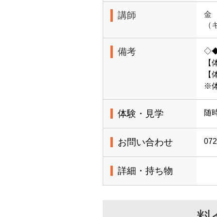
講師
金
（
備考
◇
【
【体
※
体験・見学
随
お問い合わせ
072
詳細・持ち物