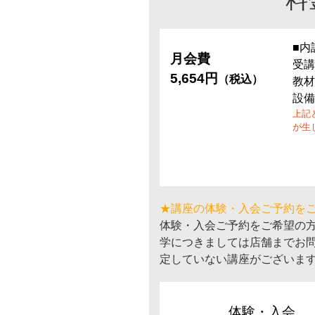
料
■内
月会費
受講
5,654円
（税込）
教材
設備
上記
が生
★講座の体験・入会ご予約を
体験・入会ご予約をご希望の
学につきましては店舗までお
定していない講座がございま
体験・入会