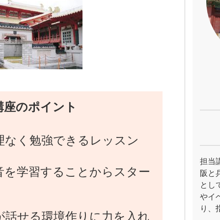
講座のポイント
理なく勉強できるレッスン
担当
音を学習することからスター
阪と
とし
やイ
り、
が話せる環境作りに力を入れ