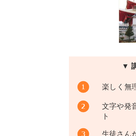
▼ 
楽しく無
文字や発
ト
生徒さん