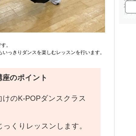
20
ルリ
201
7」 
その
です。
ど出
もいっきりダンスを楽しむレッスンを行います。
講座のポイント
けのK-POPダンスクラス
じっくりレッスンします。