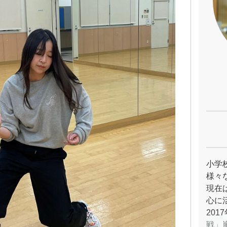
小学
様々
現在
心に
201
戦」