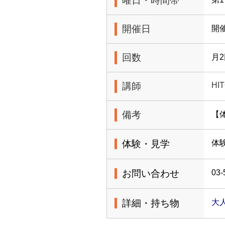
曜日・時間帯
開催日
開
回数
月
講師
HI
備考
【
体験・見学
体
お問い合わせ
03-
詳細・持ち物
大