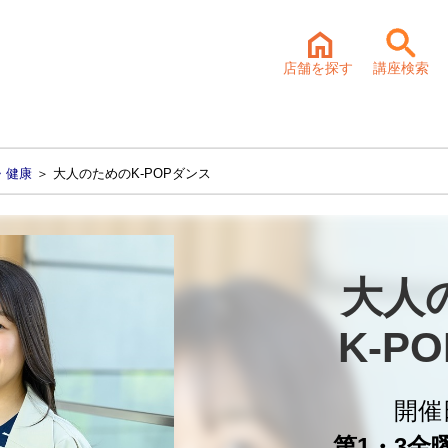
店舗を探す
講座検索
・健康
＞ 大人のためのK-POPダンス
大人
K-P
開催
第1・3金曜 