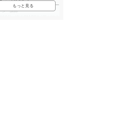
19年～ 初心者限定ダンススクー
アン 講師
9年12月 WebCM PS4「龍が如く
振り付け
他、ミュージカル、舞台、MVな
演