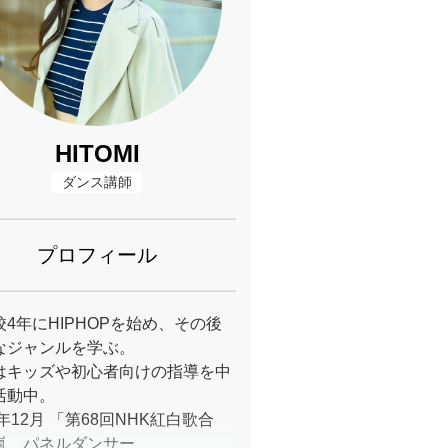
HITOMI
ダンス講師
プロフィール
校4年にHIPHOPを始め、その後
なジャンルを学ぶ。
はキッズや初心者向けの指導を中
活動中。
7年12月 「第68回NHK紅白歌合
嵐 パネルダンサー