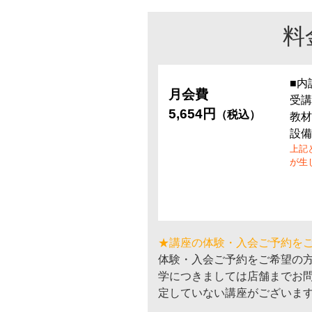
料
■内
月会費
受講
5,654円
（税込）
教材
設備
上記
が生
★講座の体験・入会ご予約を
体験・入会ご予約をご希望の
学につきましては店舗までお
定していない講座がございま