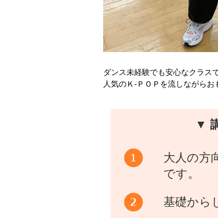
ダンス未経験でも安心なクラス
人気のＫ-ＰＯＰを流しながらお
▼ 
大人の方向
です。
基礎から