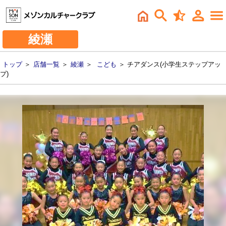
綾瀬
トップ
＞
店舗一覧
＞
綾瀬
＞
こども
＞ チアダンス(小学生ステップアッ
プ)