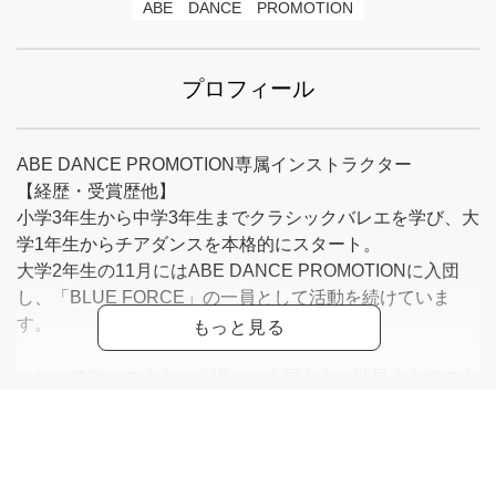
ABE　DANCE　PROMOTION
プロフィール
ABE DANCE PROMOTION専属インストラクター
【経歴・受賞歴他】
小学3年生から中学3年生までクラシックバレエを学び、大
学1年生からチアダンスを本格的にスタート。
大学2年生の11月にはABE DANCE PROMOTIONに入団
し、「BLUE FORCE」の一員として活動を続けていま
す。
これまで数々の大会に出場し、全国大会や世界大会での入
賞を重ねてきました。
特に2023年・2024年のUSA Nationals（全国大会）での成
果を経て、アメリカ・フロリダ州オーランドで開催される
「The DANCE WORLDS」に2年連続で出場。