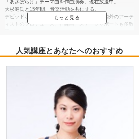
「あさぼらけ」テーマ曲を作曲演奏、現在放送中。
大杉漣氏と15年間、音楽活動を共にする。
デビッドボウイ、柳ジョージ、をはじめ、国内外のアーテ
ィストのプロデュース、作編曲、ステージサポートも多数
手がける。
寄席のメッカ、浅草東洋館にも進出！レギュラー出演を続
け、好評を得る。
東邦音楽学校ギター＆ウクレレ講師
徳島県小松島市ふるさとアンバサダー