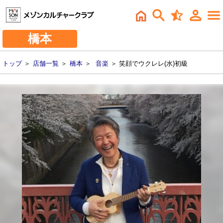
橋本
トップ
＞
店舗一覧
＞
橋本
＞
音楽
＞ 笑顔でウクレレ(水)初級