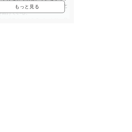
ースでパーカッション・ベースと
を続けている。
リカボストンにあるバークリー音
のオンライン講座を受講、講座生
ンサートも毎年続けている。