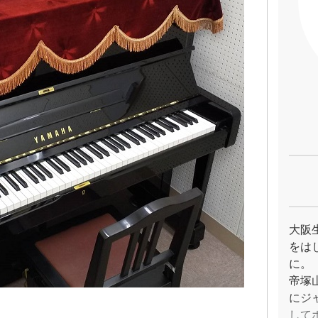
大阪
をは
に。
帝塚
にジ
して