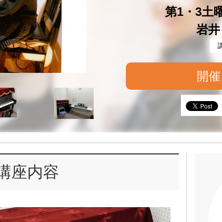
第1・3土曜 
岩井
開催
講座内容