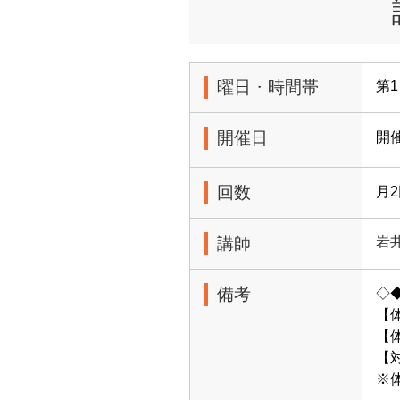
曜日・時間帯
第1
開催日
開催
回数
月
講師
岩
備考
◇
【
【体
【
※