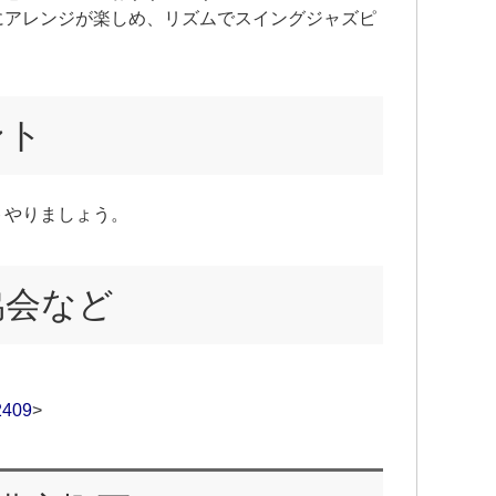
にアレンジが楽しめ、リズムでスイングジャズピ
ント
トやりましょう。
協会など
2409
>