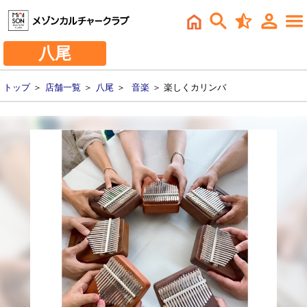
八尾
トップ
＞
店舗一覧
＞
八尾
＞
音楽
＞ 楽しくカリンバ