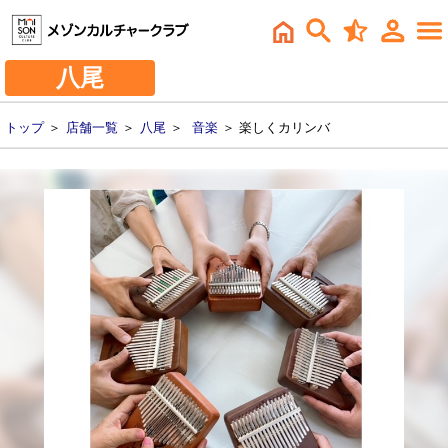
八尾
トップ
＞
店舗一覧
＞
八尾
＞
音楽
＞ 楽しくカリンバ