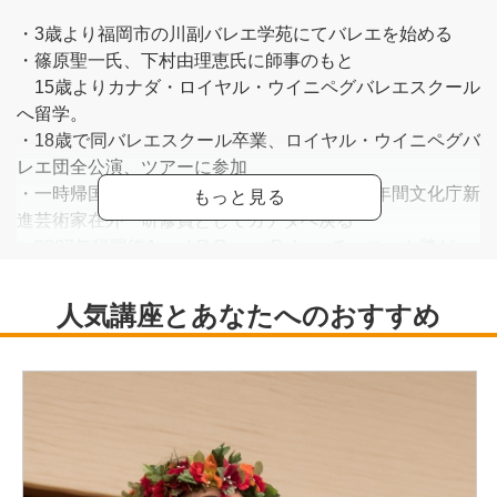
・3歳より福岡市の川副バレエ学苑にてバレエを始める
・篠原聖一氏、下村由理恵氏に師事のもと
15歳よりカナダ・ロイヤル・ウイニペグバレエスクール
へ留学。
・18歳で同バレエスクール卒業、ロイヤル・ウイニペグバ
レエ団全公演、ツアーに参加
・一時帰国、東京で約5年舞台活動した後、2年間文化庁新
進芸術家在外 研修員としてカナダへ戻る
・2007年帰国後Angel R Dance Palace チャコット勝ど
き、たまプラーザ にて講師、ダンサーとして舞台活動、
創作活動にも取り組んでいる