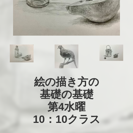
絵の描き方の

基礎の基礎

第4水曜

10：10クラス