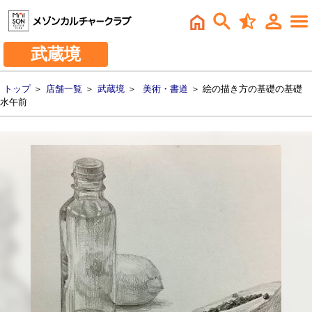
武蔵境
トップ
＞
店舗一覧
＞
武蔵境
＞
美術・書道
＞ 絵の描き方の基礎の基礎
水午前