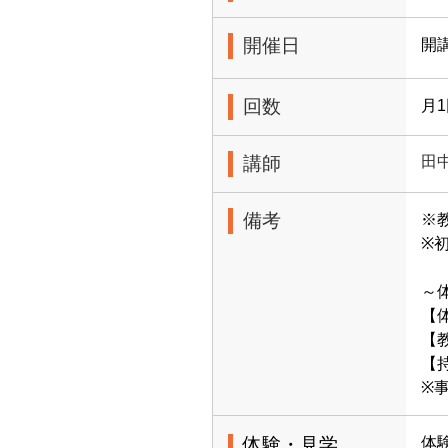
開催日
開
回数
月
講師
田
備考
※
※
～
【体
【教
【
※
体験・見学
体