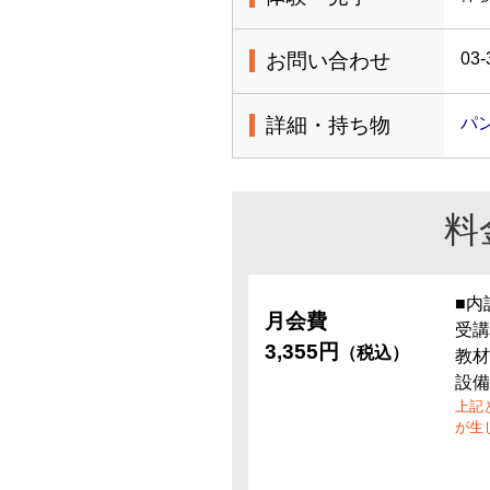
お問い合わせ
03-
詳細・持ち物
パ
料
■内
月会費
受講
3,355円
（税込）
教材
設備
上記
が生