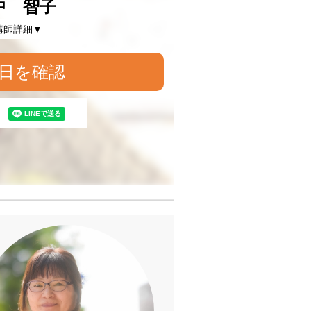
中 智子
講師詳細▼
日を確認