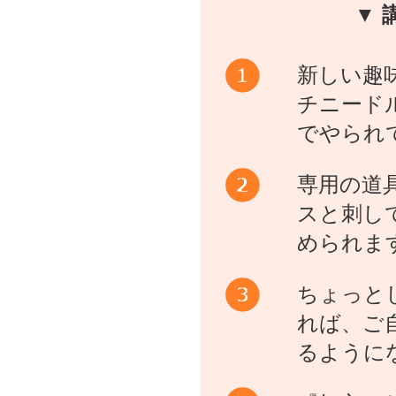
▼ 
新しい趣
チニード
でやられ
専用の道
スと刺し
められま
ちょっと
れば、ご
るように