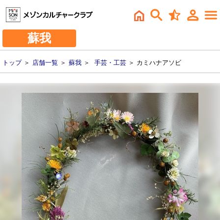
蘇我
トップ
＞
店舗一覧
＞
蘇我
＞
手芸・工芸
＞ カミハナアソビ