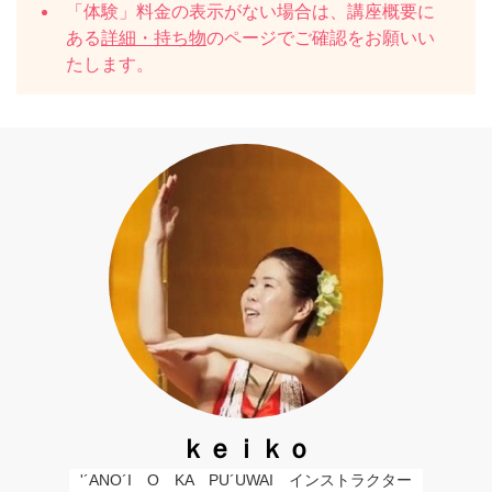
「体験」料金の表示がない場合は、講座概要に
ある
詳細・持ち物
のページでご確認をお願いい
たします。
ｋｅｉｋｏ
'´ANO´I　O　KA　PU´UWAI　インストラクター