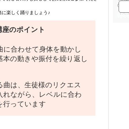
OG
緒に楽しく踊りましょう♪
【先
K-
方も
講座のポイント
レベ
で、
まず
の曲に合わせて身体を動かし
さい
基本の動きや振付を繰り返し
る曲は、生徒様のリクエス
入れながら、レベルに合わ
を行っています