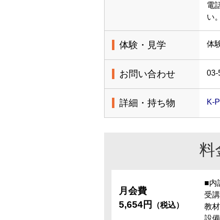
電
い
体験・見学
体
お問い合わせ
03-
詳細・持ち物
K
料
■内
月会費
受講
5,654円
（税込）
教材
設備