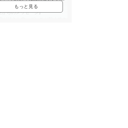
（アシスタント）
生からのメッセージ】
POPが好きな方、ダンスが初めての
大歓迎です！
ルに合わせて丁寧に進めていくの
安心してご参加ください。
はぜひ体験レッスンにお越しくだ
！