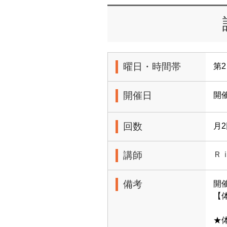
曜日・時間帯
第2
開催日
開
回数
月
講師
Ｒ
備考
開
【体
★