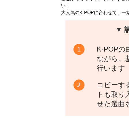
い！
大人気のK-POPに合わせて、一
▼ 
K-POP
ながら、
行います
コピーす
トも取り
せた選曲