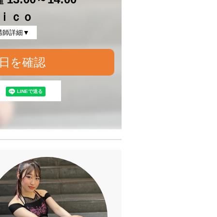
ｉｃｏ
講師詳細▼
日を確認