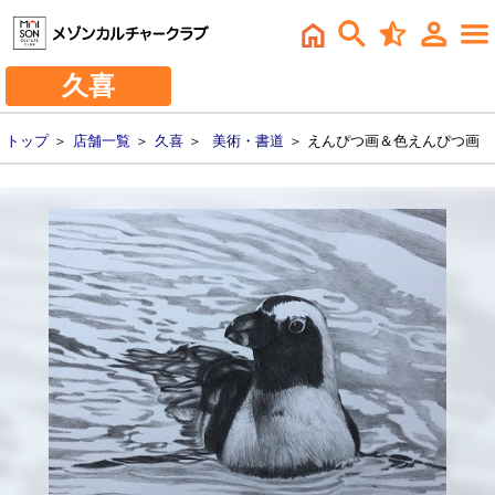
久喜
トップ
＞
店舗一覧
＞
久喜
＞
美術・書道
＞ えんぴつ画＆色えんぴつ画