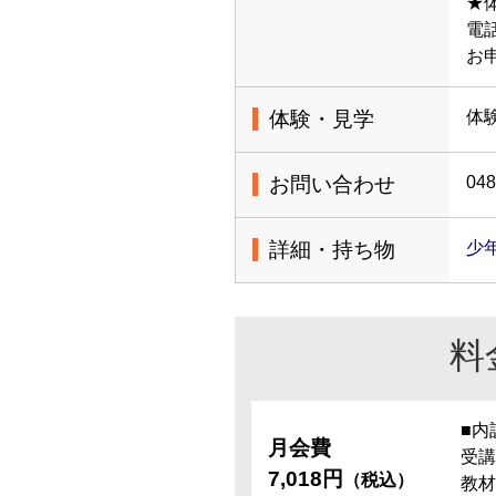
★
電話
お
体験・見学
体
お問い合わせ
048
詳細・持ち物
少
料
■内
月会費
受講
7,018円
（税込）
教材