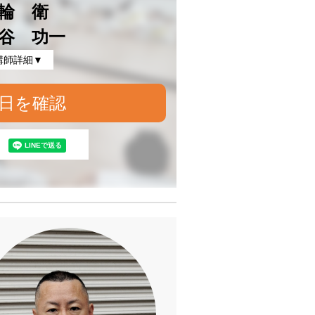
輪 衛
谷 功一
講師詳細▼
日を確認