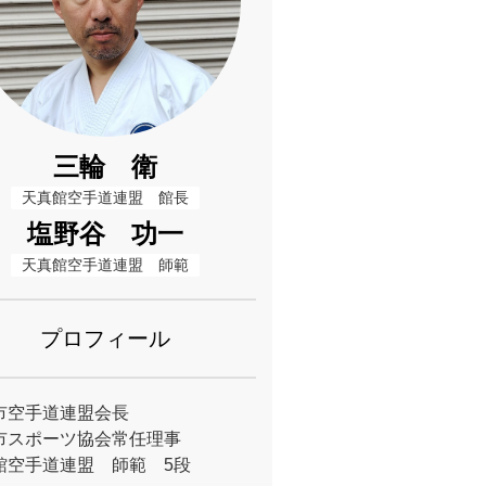
三輪 衛
天真館空手道連盟　館長
塩野谷 功一
天真館空手道連盟　師範
プロフィール
市空手道連盟会長
市スポーツ協会常任理事
館空手道連盟 師範 5段