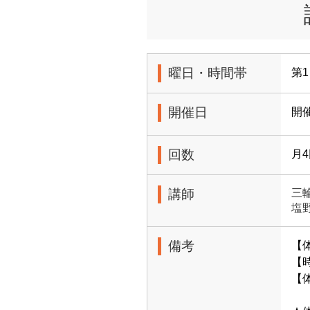
曜日・時間帯
第1
開催日
開
回数
月
講師
三
塩
備考
【
【時
【体