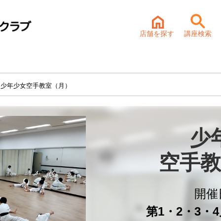
店舗を探す
講座検索
 少年少女空手教室（月）
少
空手教
開催
第1・2・3・4月