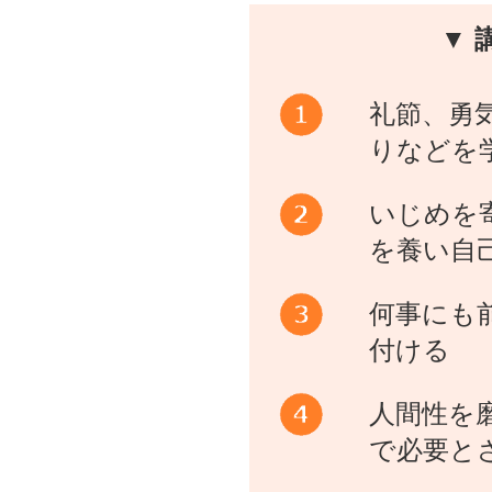
▼ 
礼節、勇
りなどを
いじめを
を養い自
何事にも
付ける
人間性を
で必要と