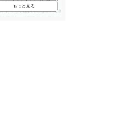
ンルのダンスを習得。
スだけでなく2014年にはヨガ指導
格を取得し、現在ヨガインストラ
ーとしても活躍中。
歴》
15～2018
リーグ東京サンレーヴス専属チアダ
チーム『サンレーヴスガールズ』
バー
19～2020
リーグ埼玉ブロンコスオフィシャル
リーダーズ『ブロンコスチアリー
ズ』メンバー
19
LAダンス留学
格》