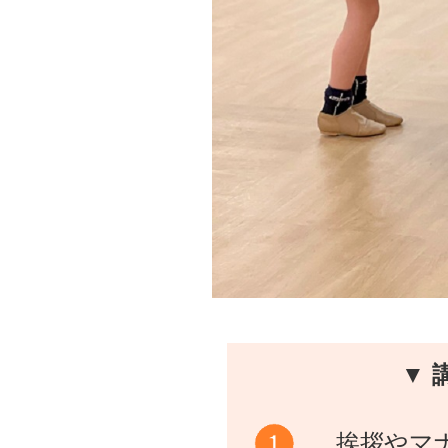
▼ 
挨拶やマ