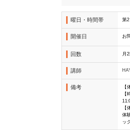
曜日・時間帯
第2
開催日
お
回数
月
講師
HA
備考
【
【時
11
【体
体
ッ