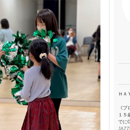
ＨＡ
《プ
１５
でにG
JAZ