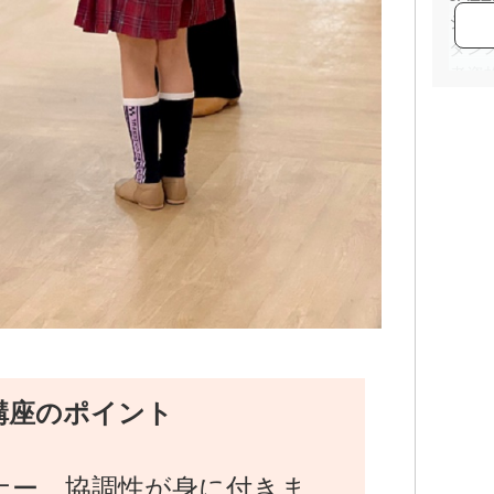
ジャ
ダン
者資
クタ
《経
・20
B3
ンス
メン
・20
B3
チア
ダー
・20
講座のポイント
短期
《資
ナー、協調性が身に付きま