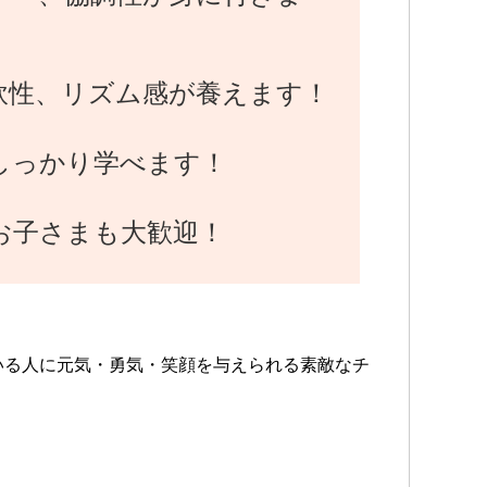
・一
JD
・東
ガ指
軟性、リズム感が養えます！
・A
しっかり学べます！
お子さまも大歓迎！
いる人に元気・勇気・笑顔を与えられる素敵なチ