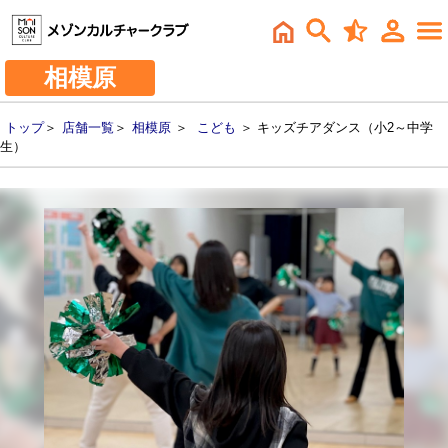
相模原
トップ
＞
店舗一覧
＞
相模原
＞
こども
＞ キッズチアダンス（小2～中学
生）