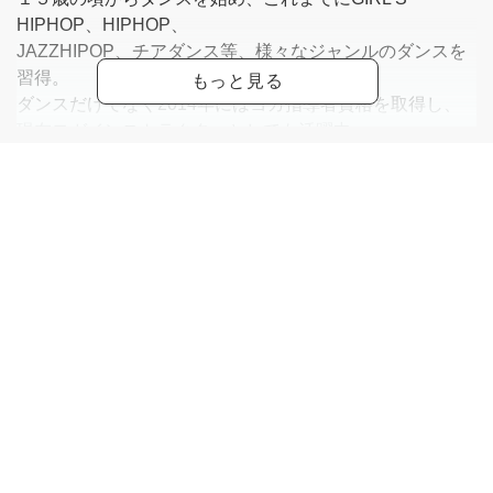
HIPHOP、HIPHOP、
JAZZHIPOP、チアダンス等、様々なジャンルのダンスを
習得。
ダンスだけでなく2014年にはヨガ指導者資格を取得し、
現在ヨガインストラクターとしても活躍中。
《経歴》
・2015～2018
B3リーグ東京サンレーヴス専属チアダンスチーム『サン
レーヴスガールズ』メンバー
・2019～2020
B3リーグ埼玉ブロンコスオフィシャルチアリーダーズ
『ブロンコスチアリーダーズ』メンバー
・2019
短期LAダンス留学
《資格》
・一般社団法人ダンス教育振興連盟JDAC 認定ダンス指導