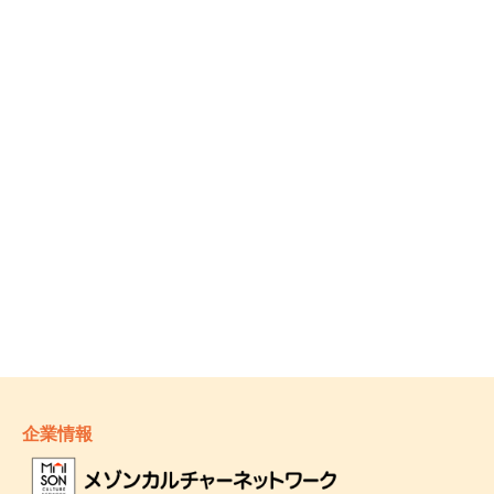
員（2級）
・東急スポーツオアシスヨガ・HOTヨガ指導者養成コース
2014終了
・AFAAヨガ認定インストラクター
企業情報