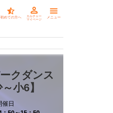
カルチャー
初めての方へ
メニュー
マイページ
ークダンス

少～小6】
開催日
：50～15：50