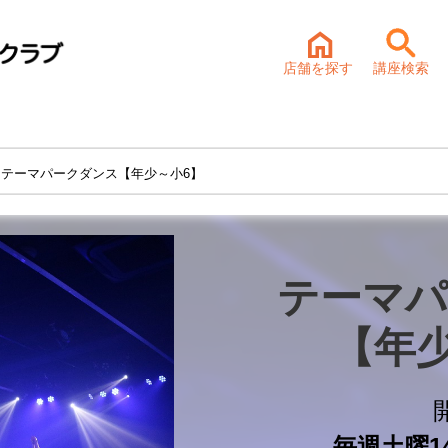
店舗を探す
講座検索
 テーマパークダンス【年少～小6】
テーマパ
【年
毎週土曜14