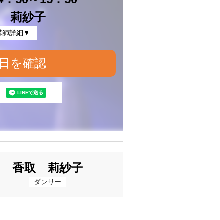
 莉紗子
講師詳細▼
日を確認
香取 莉紗子
ダンサー