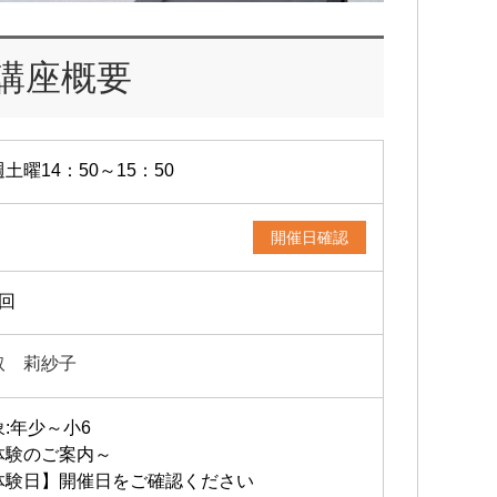
講座概要
土曜14：50～15：50
開催日確認
4回
取 莉紗子
象:年少～小6
体験のご案内～
体験日】開催日をご確認ください