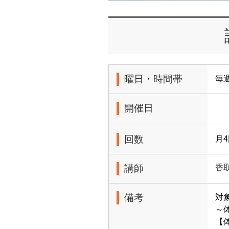
曜日・時間帯
毎週
開催日
回数
月
講師
香
備考
対
～
【