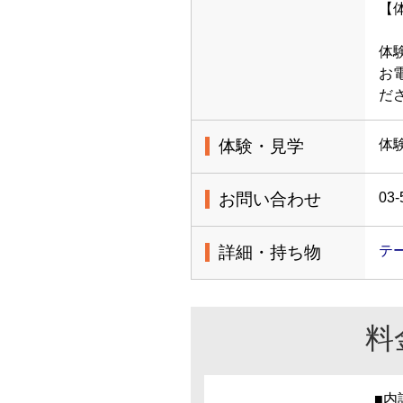
【体
体
お
だ
体験・見学
体
お問い合わせ
03-
詳細・持ち物
テ
料
■内