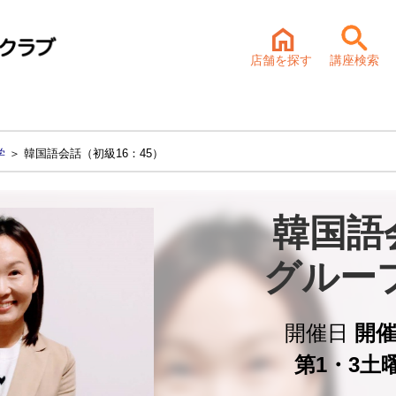
店舗を探す
講座検索
学
＞ 韓国語会話（初級16：45）
韓国語会
グルー
開催日
開催中
第1・3土曜 