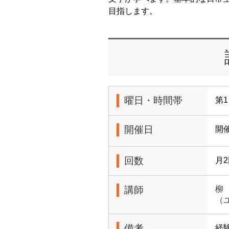
目指します。
曜日・時間帯
第1
開催日
開催
回数
月
講師
柳
（
備考
経