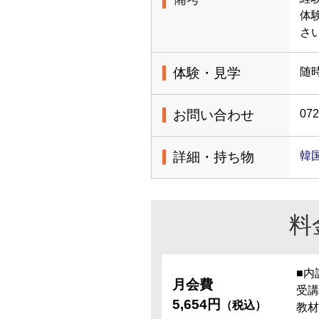
体
さ
体験・見学
随
お問い合わせ
072
詳細・持ち物
韓
料
■内
月会費
受講
5,654円
（税込）
教材