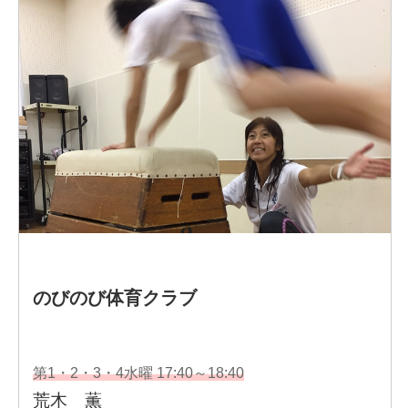
ドラマ「スニッファー嗅覚捜査官」大河ドラマ「いだて
ん」 GReeeen「アリガトウ」