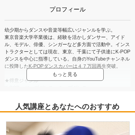
プロフィール
幼少期からダンスや音楽等幅広いジャンルを学ぶ。
東京音楽大学卒業後は、経験を活かしダンサー、アイド
ル、モデル、俳優、シンガーなど多方面で活動中。インス
トラクターとしては現在、東京、千葉にて子供達にK-POP
ダンスを中心に指導している。自身のYouTubeチャンネル
に投降したK-POPダンスカバーは４７万回再生突破。
★得意ジャンル
K-POP、ジャズダンス、タップダンス
★主な経歴
ミュージカル座「ひめゆり」「マザーテレサ愛のうた」
きゃりーぱみゅぱみゅライブ「THE SPOOKY
OBAKEYASHIKI]
劇団Tokyo Clue「おかしなふたり」「蝶に結」
佐々木希衣 トークandライブ