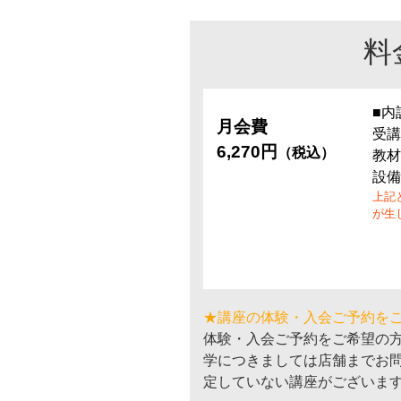
料
■内
月会費
受講
6,270円
（税込）
教材
設備
上記
が生
★講座の体験・入会ご予約を
体験・入会ご予約をご希望の
学につきましては店舗までお
定していない講座がございま