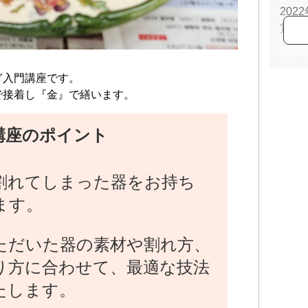
202
賞 受
第6
京都
第6
ぎ入門講座です。
賞 受
で接着し『金』で繕います。
202
賞
講座のポイント
割れてしまった器をお持ち
ます。
ただいた器の素材や割れ方、
り方に合わせて、最適な技法
たします。