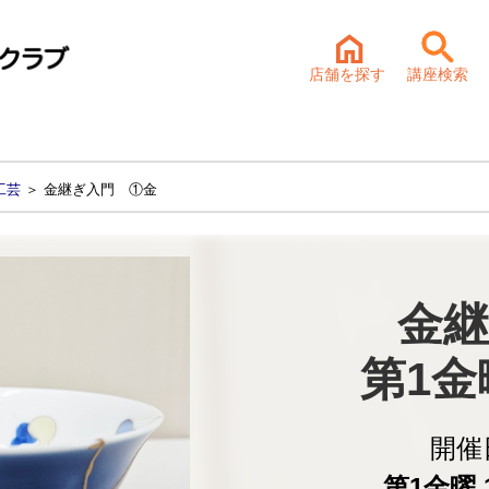
店舗を探す
講座検索
工芸
＞ 金継ぎ入門 ①金
金継
第1
開催
第1金曜 1