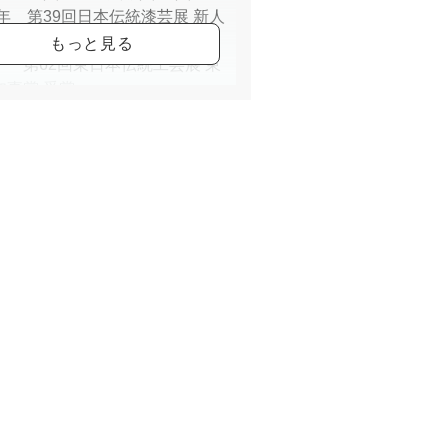
2年 第39回日本伝統漆芸展 新人
賞
2回東日本伝統工芸展 東
知事賞 受賞
9回日本伝統工芸展 新人
賞
3年 国際漆展・石川2023 大賞受