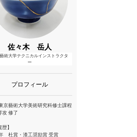
佐々木 岳人
藝術大学テクニカルインストラクタ
ー
プロフィール
14東京藝術大学美術研究科修士課程
専攻 修了
賞歴】
14年 杜賞・漆工奨励賞 受賞