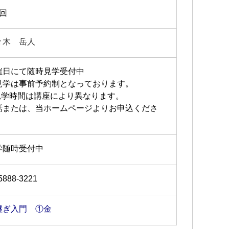
1回
々木 岳人
催日にて随時見学受付中
見学は事前予約制となっております。
見学時間は講座により異なります。
話または、当ホームページよりお申込くださ
。
学随時受付中
5888-3221
継ぎ入門 ①金