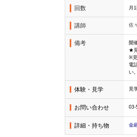
回数
月
講師
佐
備考
開
★
※
電
い
体験・見学
見
お問い合わせ
03-
詳細・持ち物
金