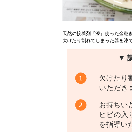
天然の接着剤『漆』使った金継
欠けたり割れてしまった器を漆
▼ 
欠けたり
いただき
お持ちい
ヒビの入
を指導い