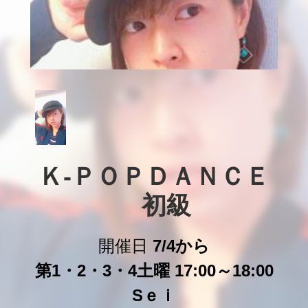
Ｋ-ＰＯＰＤＡＮＣＥ

　初級
開催日
7/4から
第1・2・3・4土曜 17:00～18:00
Sｅｉ