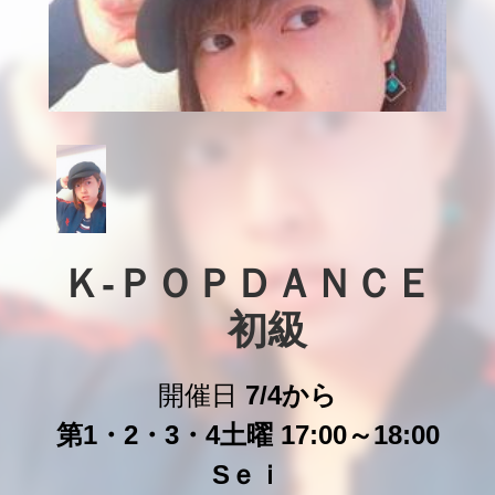
Ｋ-ＰＯＰＤＡＮＣＥ

　初級
開催日
7/4から
第1・2・3・4土曜 17:00～18:00
Sｅｉ