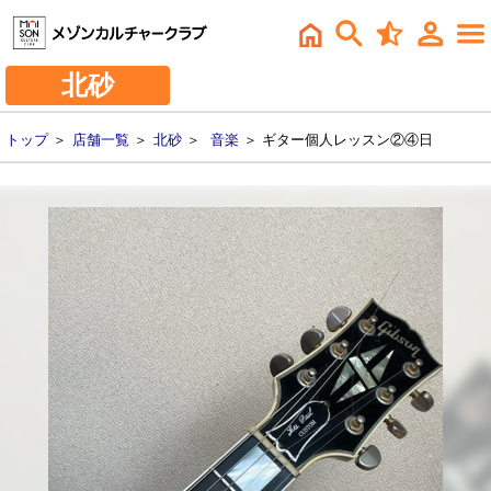
北砂
トップ
＞
店舗一覧
＞
北砂
＞
音楽
＞ ギター個人レッスン②④日