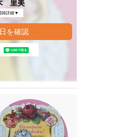
木 里美
講師詳細▼
日を確認