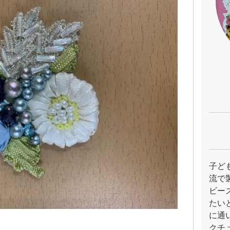
子ど
流で
ビー
たい
に通
クチ