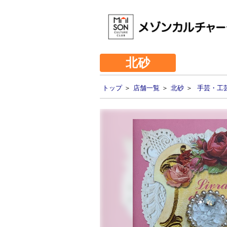
北砂
トップ
＞
店舗一覧
＞
北砂
＞
手芸・工