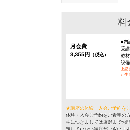
料
■内
月会費
受講
3,355円
（税込）
教材
設備
上記
が生
★講座の体験・入会ご予約を
体験・入会ご予約をご希望の
学につきましては店舗までお
定していない講座がございま