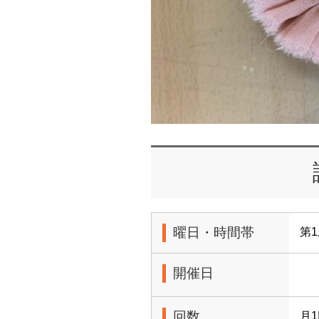
曜日・時間帯
第1
開催日
回数
月