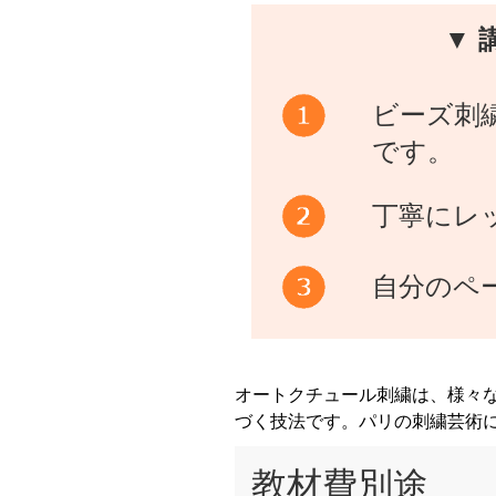
▼ 
ビーズ刺
です。
丁寧にレ
自分のペ
オートクチュール刺繍は、様々
づく技法です。パリの刺繍芸術
教材費別途