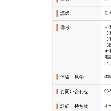
講師
笹
備考
～
【
【体
【
★
電
い
体験・見学
体
お問い合わせ
03-
詳細・持ち物
オ