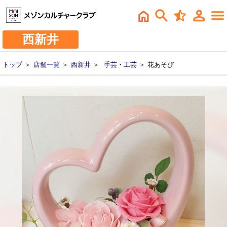
西新井
トップ
＞
店舗一覧
＞
西新井
＞
手芸・工芸
＞ 花あそび