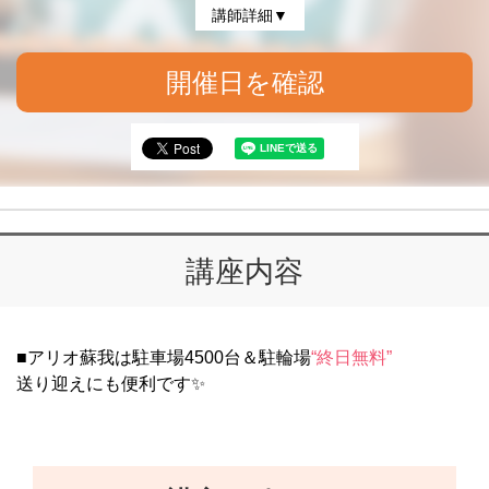
講師詳細▼
開催日を確認
講座内容
■アリオ蘇我は駐車場4500台＆駐輪場
“終日無料”
送り迎えにも便利です✨