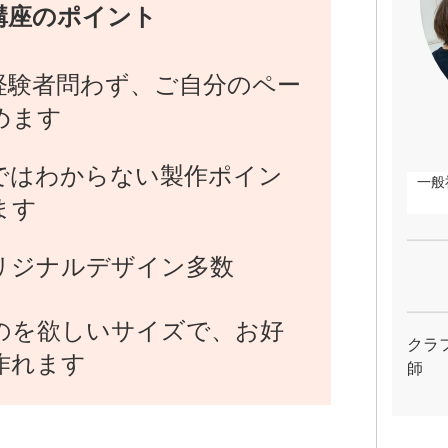
講座のポイント
経験者問わず、ご自分のペー
めます
ではわからない製作ポイン
一般
ます
リジナルデザイン多数
のを欲しいサイズで、お好
クラ
作れます
師