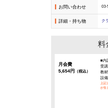
お問い合わせ
03-
詳細・持ち物
ク
料
■内
月会費
受講
5,654円
（税込）
教材
設備
上記
が生