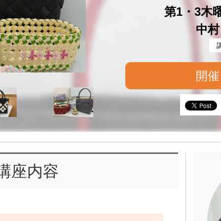
第1・3木曜 
中村
開催
講座内容