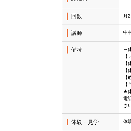
回数
月
講師
中
備考
～
【
【
【体
【
【合
★
電
さ
体験・見学
体