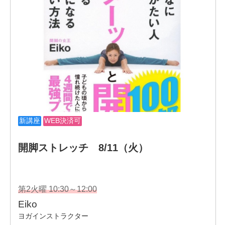
注: Hall of Fame(殿堂入り)