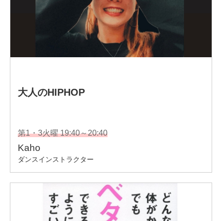
※Mutya Filipino Fighting Artsの宗家会長、ヘッドマスター
インストラクター
※沖縄剛柔流空手道古武道 教士8段「Mutya Filipino
Fighting Arts Academy」宗家会長
・沖縄剛柔流空手道古武道拳志會 大阪支部支部長 ・沖
縄剛柔流空手道古武道 拳志會関西 副会長
・Modern Arnis Tapi Tapi -IMAFP ( International Modern
Arnis Federation Philippines)Punong Guro、日本代表指導
者
受賞：
・ Philippine Martial Arts Hall of Fame- Martial Artist of the
year 2017
・International Modern Arnis Foundation ,Black Belt Hall of
Fame 2018 ,USA
・Inductee Martial Arts -Remy Presas Family Modern Arnis
Hall of Fame Foundation ,International ,2018 USA
・Philippine Martial Arts Hall of Fame 2019, Philippines -
Decree of Maharlika Award 2019