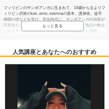
フィリピンのサンボアンガに生まれて、10歳から父よりフ
ィリピン武術のkali, arnis, eskrimaの基本、護身術、徒手
格闘の技などを学び、学生時代に、サンボアンガの治安が
不安定だったので護身の為、父の教えと共に、地元の教会
にてスティックファイティングやナイフ術なども習得。
14歳の時にラグナ州カランバ市に移住。Modern Arnis、
Kalis Ilustrisimo、Lightning などの多くの様々な流派のフ
ィリピンの武術と共に松濤館流、小林流、剛柔流の空手も
学ぶ。
1995年からカランバ市でkali, arnis, eskrimaのフィリピン
武術と共に沖縄空手道古武道の指導を開始。その他、フィ
リピンにて大学教授として犯罪学部、または警察学校・刑
務官養成所において格闘術・射撃術等を指導。2008年に
来日し、その後フィリピン武術、沖縄剛柔流空手道古武道
を指導し、現在に至る。会員に教えるだけでなく、日本の
警察と自衛隊にも指導しています。
現在ランク：