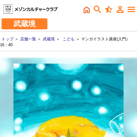
武蔵境
トップ
＞
店舗一覧
＞
武蔵境
＞
こども
＞ マンガイラスト講座(入門）
16：40