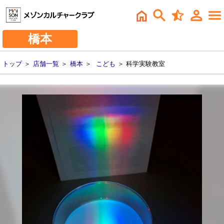
橋本
トップ
＞
店舗一覧
＞
橋本
＞
こども
＞ 科学実験教室