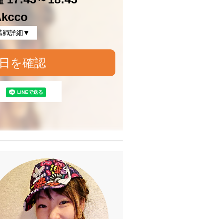
kcco
講師詳細▼
日を確認