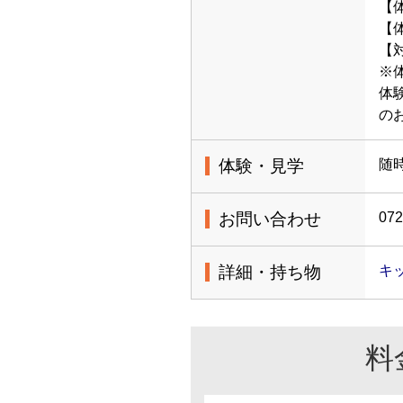
【
【体
【
※
体
の
体験・見学
随
お問い合わせ
072
詳細・持ち物
キッ
料