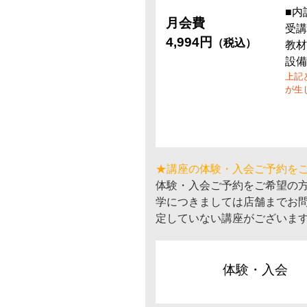
■内
月会費
受講
4,994円
（税込）
教材
設備
上記
が生
★講座の体験・入会ご予約を
体験・入会ご予約をご希望の
学につきましては店舗までお
定していない講座がございま
体験・入会