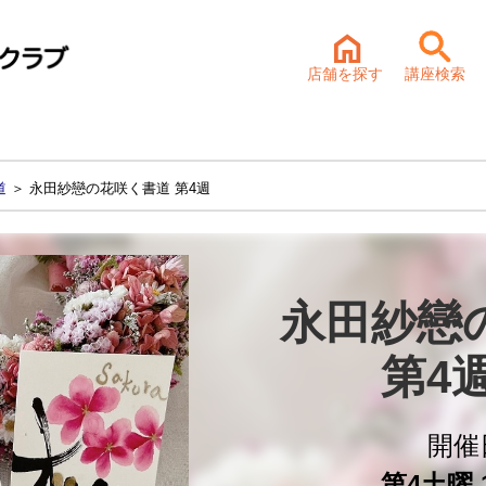
店舗を探す
講座検索
道
＞ 永田紗戀の花咲く書道 第4週
永田紗戀
第4
開催
第4土曜 1