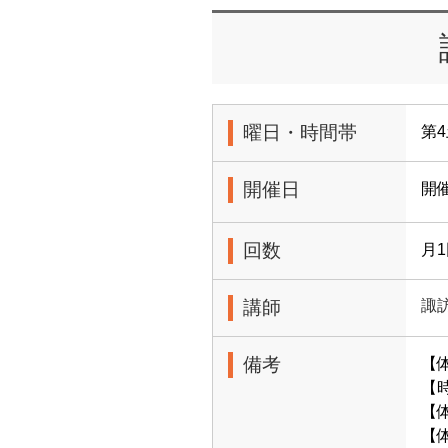
曜日・時間帯
第4
開催日
開
回数
月
講師
諏
備考
【
【時
【体
【体