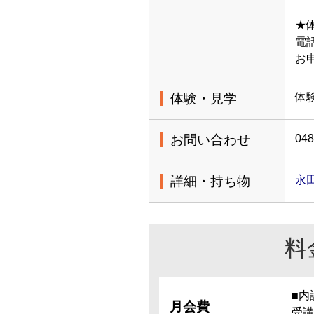
★
電話
お
体験・見学
体
お問い合わせ
048
詳細・持ち物
永
料
■内
月会費
受講