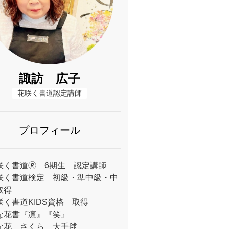
諏訪 広子
花咲く書道認定講師
プロフィール
咲く書道🄬 6期生 認定講師
咲く書道検定 初級・準中級・中
取得
咲く書道KIDS資格 取得
な花書『凛』『笑』
な花 さくら 大手毬