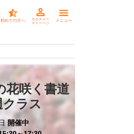
カルチャー
初めての方へ
メニュー
マイページ
の花咲く書道

週クラス
日
開催中
5:30～17:30