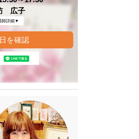
訪 広子
講師詳細▼
日を確認