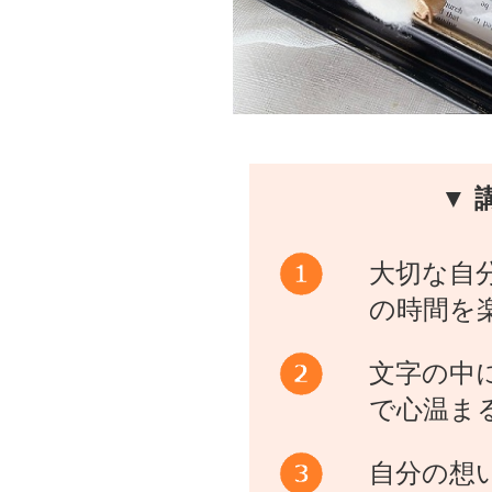
▼ 
大切な自
の時間を
文字の中
で心温ま
自分の想