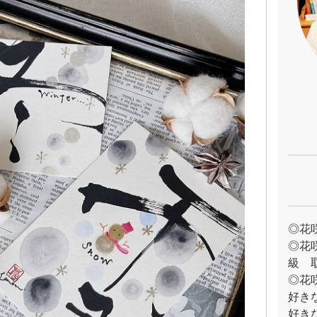
◎花
◎花
級 
◎花
好き
好き