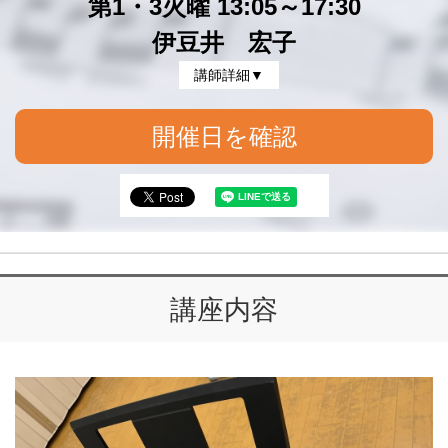
第1・3火曜 13:05～17:30
伊豆井 宏子
講師詳細▼
開催日を確認
講座内容