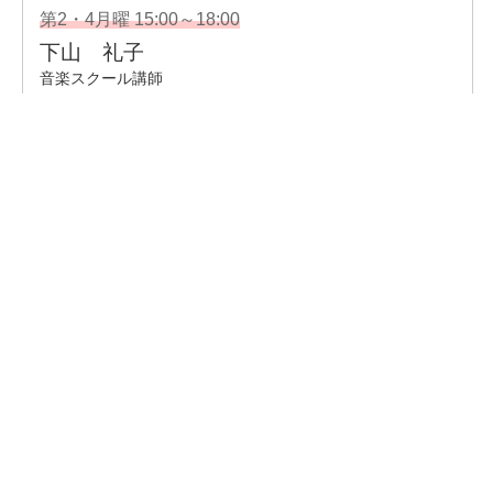
企業情報
- 会社情報
- サステナビリティ
- お取引先様ヘルプライン
- 個人情報保護方針
姉妹校のご案内