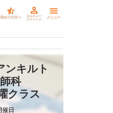
カルチャー
初めての方へ
メニュー
マイページ
アンキルト

師科

金曜クラス
開催日