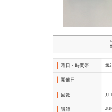
曜日・時間帯
第2
開催日
回数
月
講師
JU