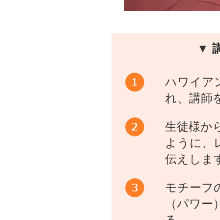
▼ 
ハワイア
れ、講師
生徒様か
ように、
伝えしま
モチーフ
（パワー
る。