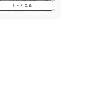
6ヵ所でレッスンを展開。オンラ
レッスンも対応し、全国に講師養
教室を開きたい方向けの講座もし
ます。”日本にハワイの文化を広
い”思いで、初めての方から丁寧
くレッスンを心がけています。