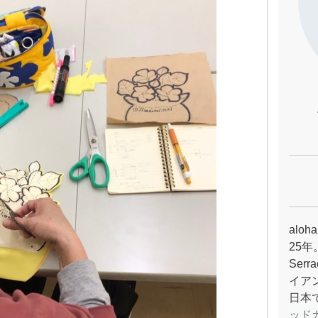
alo
25年
Ser
イア
日本
ッド