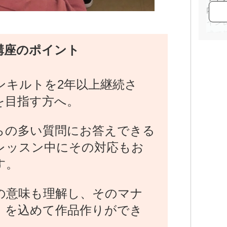
内等
イン
成で
てい
講座のポイント
めた
楽し
ンキルトを2年以上継続さ
を目指す方へ。
らの多い質問にお答えできる
レッスン中にその対応もお
す。
の意味も理解し、そのマナ
）を込めて作品作りができ