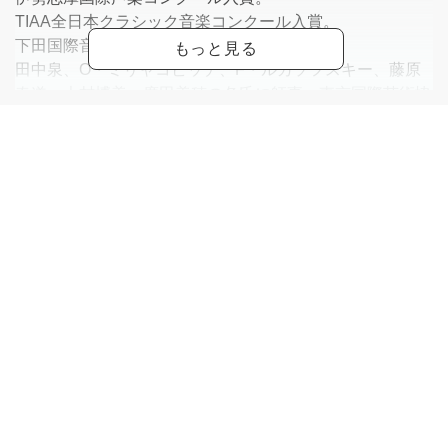
TIAA全日本クラシック音楽コンクール入賞。
下田国際音楽コンクール声楽の部入賞。
田中泉、O・ミリャコビッチ、F・ルカソフスキー、藤原
春道、大村博美、廣田美穂の各氏に師事。東京国際芸術協
会会員、品川クラシック音楽協会会員、及川音楽事務所所
属。