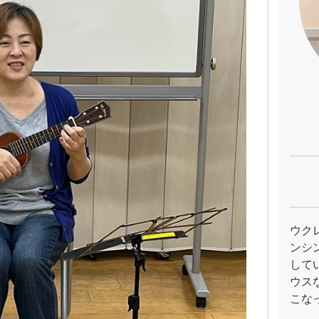
ウク
ンシ
して
ウス
こな