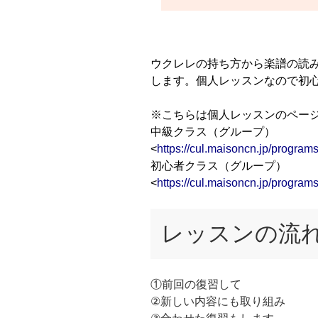
ウクレレの持ち方から楽譜の読
します。個人レッスンなので初
※こちらは個人レッスンのペー
中級クラス（グループ）
<
https://cul.maisoncn.jp/progr
初心者クラス（グループ）
<
https://cul.maisoncn.jp/progr
レッスンの流
①前回の復習して
②新しい内容にも取り組み