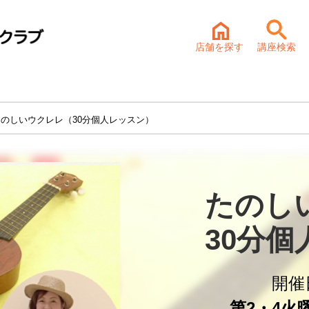
店舗を探す
講座検索
たのしいウクレレ（30分個人レッスン）
たのし
30分
開催
第2・4火曜 