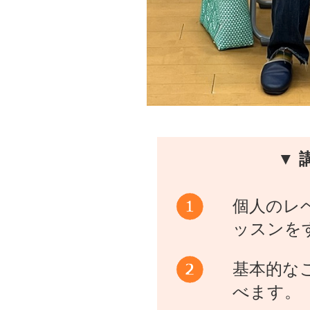
▼ 
個人のレ
ッスンを
基本的な
べます。