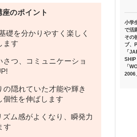
講座のポイント
小学
で活
の基礎を分かりやすく楽しく
その
します
ブ、
「JA
SHI
いさつ、コミュニケーショ
「WOR
P!
200
りの隠れていた才能や輝き
し個性を伸ばします
リズム感がよくなり、瞬発力
ます