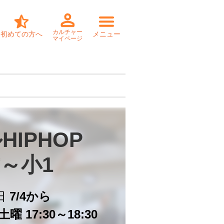
カルチャー
初めての方へ
メニュー
マイページ
IPHOP

才～小1
日
7/4から
曜 17:30～18:30