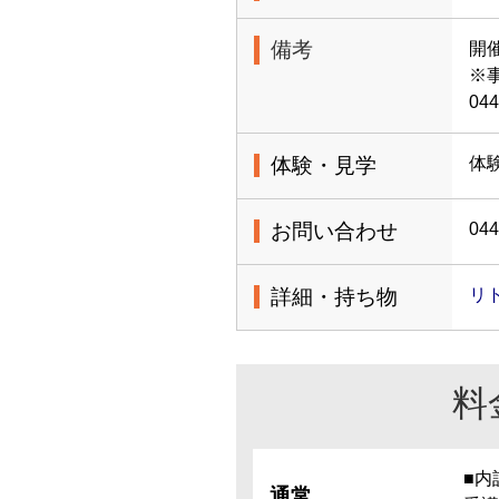
備考
開
※
044
体験・見学
体
お問い合わせ
044
詳細・持ち物
リト
料
■内
通常