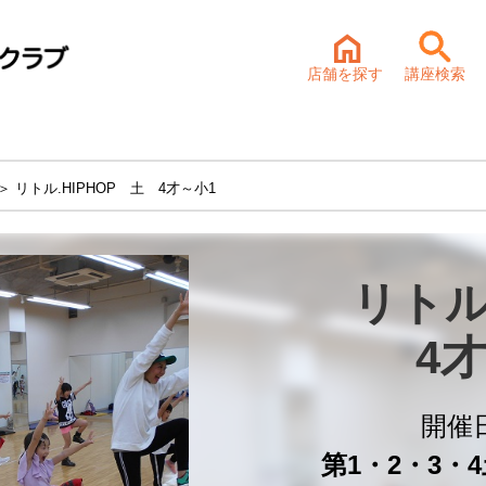
店舗を探す
講座検索
＞ リトル.HIPHOP 土 4才～小1
リトルH
4
開催
第1・2・3・4土