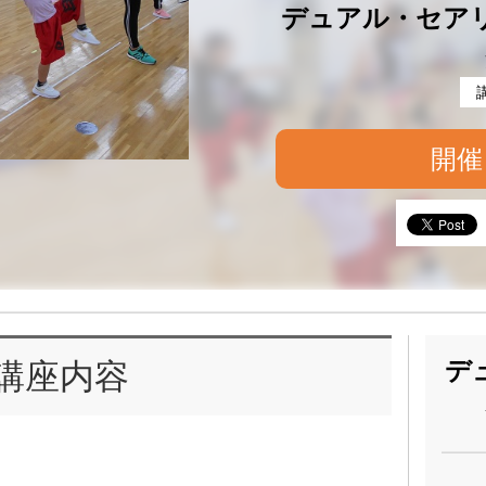
デュアル・セア
開催
デ
講座内容