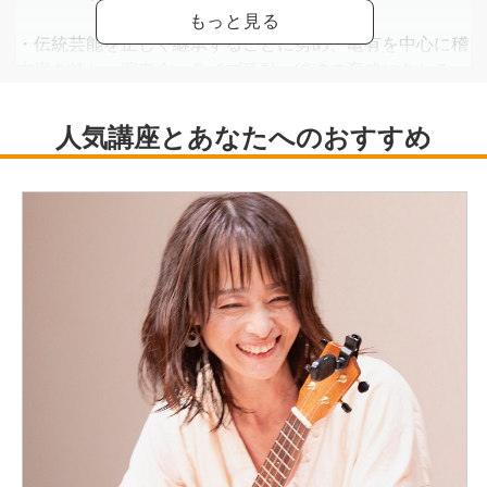
・伝統芸能を正しく継承することに努め、亀有を中心に稽
古場を持ち、演奏会・ライブ活動・後進の育成にあたる
・令和5年 NHK邦楽オーディション合格。NHK FMラジオ
「邦楽のひととき」に出演
・小唄は水野派 二代目水野恵珠（けいじゅ）、長唄は故
二世 坂田仙蔵師に師事
・杵勝会会員 坂田仙永（せんえい）