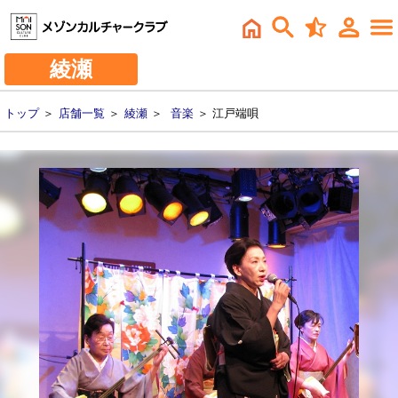
綾瀬
トップ
＞
店舗一覧
＞
綾瀬
＞
音楽
＞ 江戸端唄