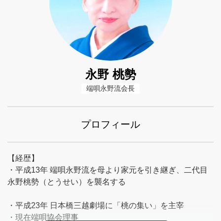
永野 桃勢
端唄永野流会長
プロフィール
【経歴】
・平成13年 端唄永野流を母より家元を引き継ぎ、二代目
永野桃勢（とうせい）を襲名する
・平成23年 日本橋三越劇場に「桃の集い」を主宰
・現在端唄協会理事