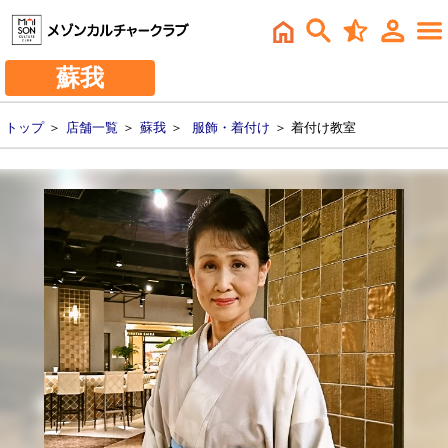
蘇我
トップ
＞
店舗一覧
＞
蘇我
＞
服飾・着付け
＞ 着付け教室