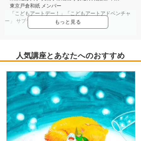
東京戸倉和紙 メンバー
「こどもアートデー！」「こどもアートアドベンチャ
ー」 サブディレクター
［主な展覧会・イベントなど］
「うわのそら-森島花和紙作品展-」「第34回全国和紙画
展」「第5回蔵と現代美術展-響き合う空間-」「アートス
タジオ五日市版画展」「第5回NBCメッシュテックシルク
スクリーン国際版画ビエンナーレ展」「国際木版画展
2014」
「イメージにがおえ」「東京戸倉和紙 和紙漉きワーク
ショップ」「みんけん体験講座“くらべてみよう！昔と今
のエコライフ“」
go!go!vanillas『ロールプレイ』MV 色彩アニメーション
担当