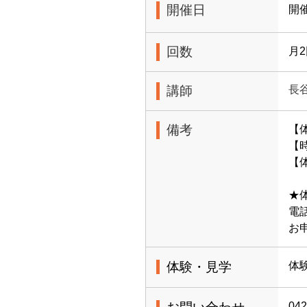
開催日
開
回数
月
講師
長
備考
【
【時
【体
★
電話
お
体験・見学
体
042