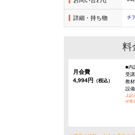
お問い合わせ
詳細・持ち物
チ
料
■内
月会費
受講
4,994円
（税込）
教材
設備
上記
が生