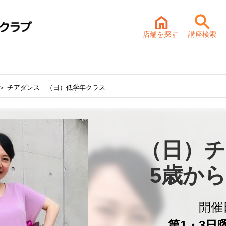
店舗を探す
講座検索
＞ チアダンス （日）低学年クラス
（日）チ
5歳か
開催
第1・3日曜 