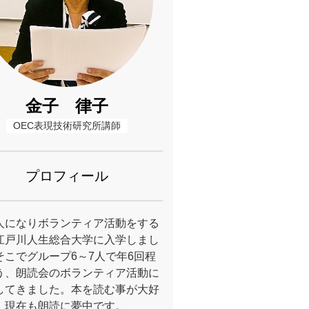
金子 律子
OEC表現技術研究所講師
プロフィール
人になりボランティア活動をする
江戸川人生総合大学に入学しまし
そこでグループ6～7人で年6回程
う、朗読会のボランティア活動に
してきました。本を読む事が大好
、現在も朗読に夢中です。