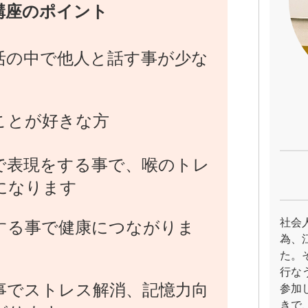
講座のポイント
活の中で他人と話す事が少な
ことが好きな方
で表現をする事で、喉のトレ
になります
社会
する事で健康につながりま
為、
た。
行な
事でストレス解消、記憶力向
参加
きで