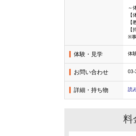
～
【体
【
【
※
体験・見学
体
お問い合わせ
03-
詳細・持ち物
読
料