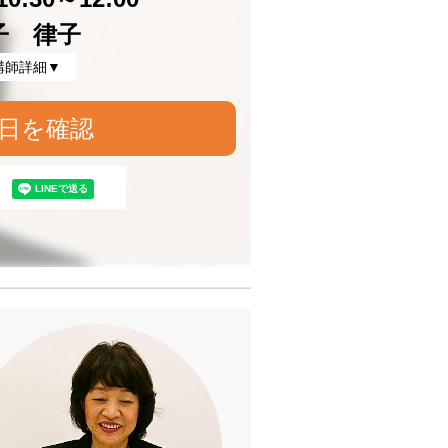
子 律子
講師詳細▼
日を確認