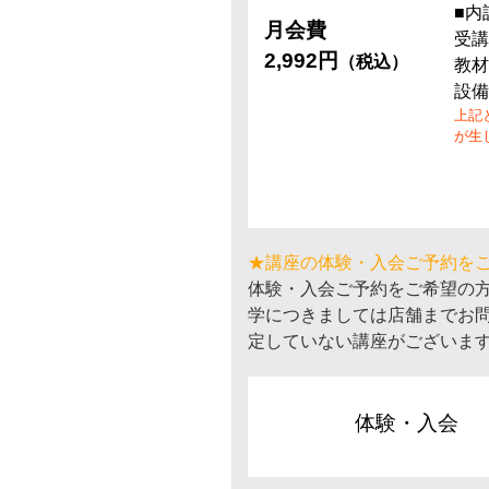
■内
月会費
受講
2,992円
（税込）
教材
設備
上記
が生
★講座の体験・入会ご予約を
体験・入会ご予約をご希望の
学につきましては店舗までお
定していない講座がございま
体験・入会