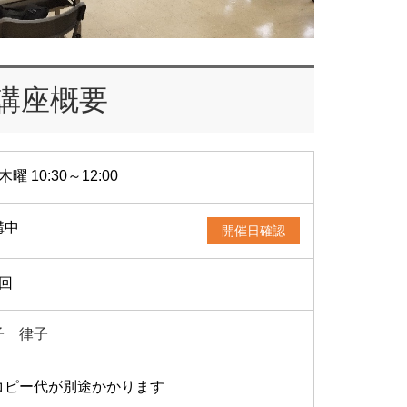
講座概要
木曜 10:30～12:00
講中
開催日確認
1回
子 律子
コピー代が別途かかります