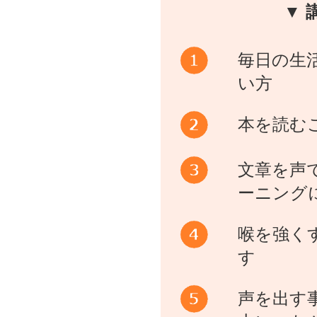
▼ 
毎日の生
い方
本を読む
文章を声
ーニング
喉を強く
す
声を出す