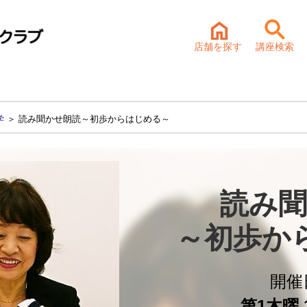
店舗を探す
講座検索
学
＞ 読み聞かせ朗読～初歩からはじめる～
読み聞
～初歩か
開催
第1木曜 1