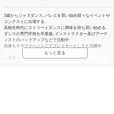
3歳からジャズダンス, バレエを習い始め様々なイベントや
コンテストに出場する.
高校生時代にストリートダンスに興味を持ち習い始める.
ダンスの専門学校を卒業後, インストラクター及びアーテ
ィストのバックアップなどで活動中.
自身もクラブイベントにてプレイヤーとしても活躍中.
≪受賞≫
第6回芸王グランプリ ダンスコンテスト ラスカ平塚大会
グランプリ.
第8回芸王グランプリ ダンスコンテスト ラスカ平塚大会
準グランプリ.
第18回djaダンスコンクール 第3位.
ODAWARAえっさホイ踊り2007 準大賞.
ODAWARAえっさホイ踊り 2009 準大賞.
第12回ZAMA燦夏祭 大賞.
etc.