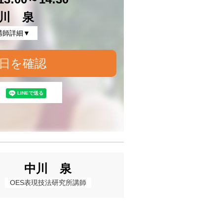
川 泉
講師詳細▼
日を確認
中川 泉
OES表現技法研究所講師