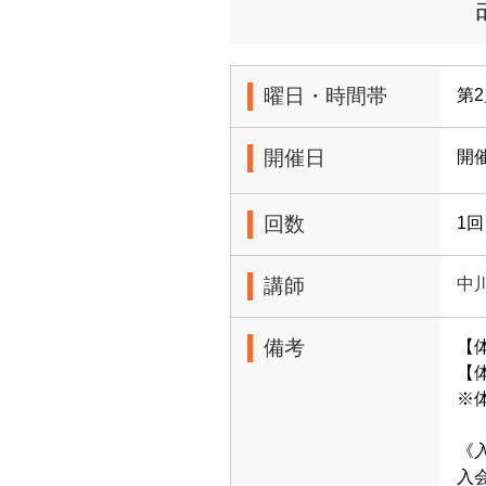
曜日・時間帯
第2
開催日
開
回数
1回
講師
中
備考
【
【体
※
《
入