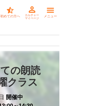
カルチャー
初めての方へ
メニュー
マイページ
ての朗読

月曜クラス
日
開催中
3:00～14:30