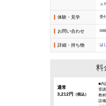
ュ
体験・見学
受
お問い合わせ
046
詳細・持ち物
は
料
■内
通常
受講
3,212円
（税込）
教材
設備
上記