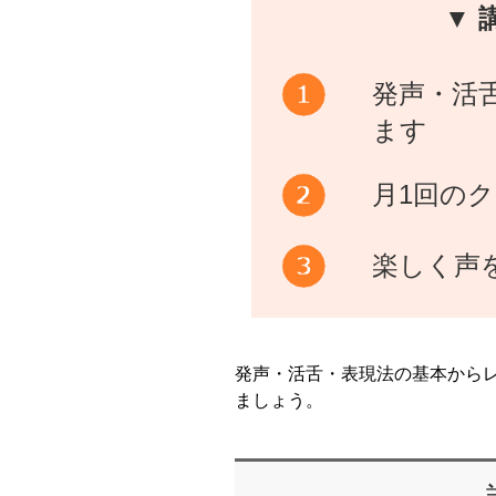
▼ 
発声・活
ます
月1回の
楽しく声
発声・活舌・表現法の基本から
ましょう。